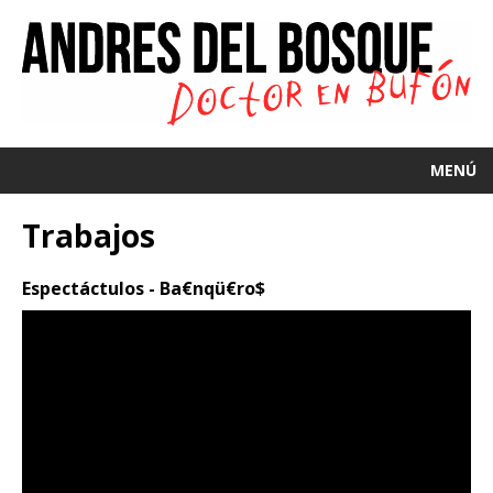
MENÚ
Trabajos
Espectáctulos - Ba€nqü€ro$